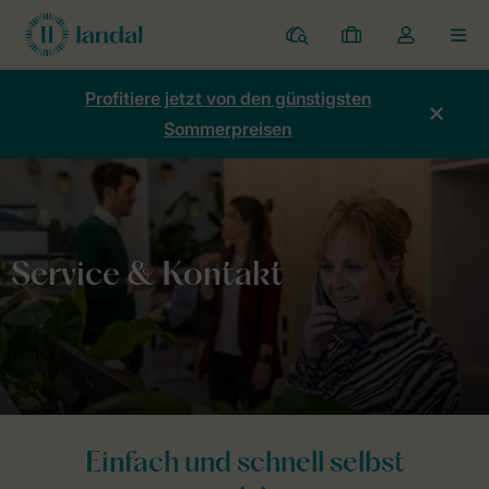
Ferienparks
Meine
Dropdown-
MEN
Buchungen
Menü
meines
Profitiere jetzt von den günstigsten
Kontos
Sommerpreisen
öffnen