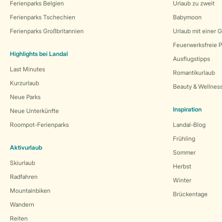
Ferienparks Belgien
Urlaub zu zweit
Ferienparks Tschechien
Babymoon
Ferienparks Großbritannien
Urlaub mit einer 
Feuerwerksfreie P
Highlights bei Landal
Ausflugstipps
Last Minutes
Romantikurlaub
Kurzurlaub
Beauty & Wellnes
Neue Parks
Inspiration
Neue Unterkünfte
Roompot-Ferienparks
Landal-Blog
Frühling
Aktivurlaub
Sommer
Skiurlaub
Herbst
Radfahren
Winter
Mountainbiken
Brückentage
Wandern
Reiten