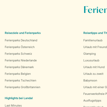
Ferie
Reiseziele und Ferienparks
Reisetipps und 
Ferienparks Deutschland
Familienurlaub
Ferienparks Österreich
Urlaub mit Freun
Ferienparks Schweiz
Glamping
Ferienparks Niederlande
Luxusurlaub
Ferienparks Dänemark
Urlaub mit Hund
Ferienparks Belgien
Urlaub zu zweit
Ferienparks Tschechien
Babymoon
Ferienparks Großbritannien
Urlaub mit einer 
Feuerwerksfreie P
Highlights bei Landal
Ausflugstipps
Last Minutes