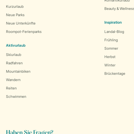
Romantikurlaub
Kurzurlaub
Beauty & Wellnes
Neue Parks
Inspiration
Neue Unterkünfte
Roompot-Ferienparks
Landal-Blog
Frühling
Aktivurlaub
Sommer
Skiurlaub
Herbst
Radfahren
Winter
Mountainbiken
Brückentage
Wandern
Reiten
Schwimmen
Haben Sie Fragen?