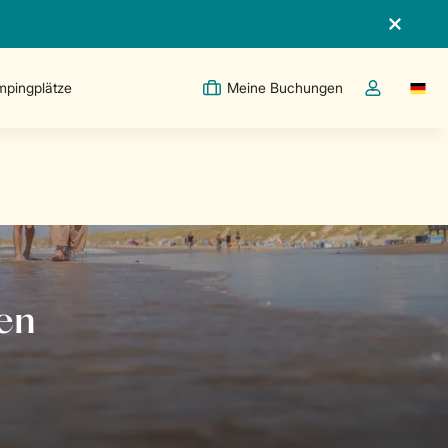
pingplätze
Meine Buchungen
Switc
Dropdown-Me