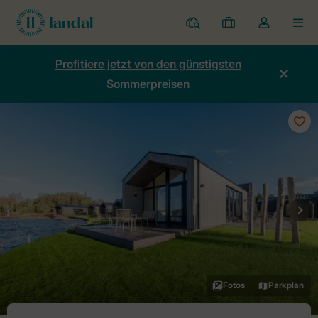
Ferienparks
Meine
Dropdown-
MEN
Buchungen
Menü
meines
Profitiere jetzt von den günstigsten
Kontos
Sommerpreisen
öffnen