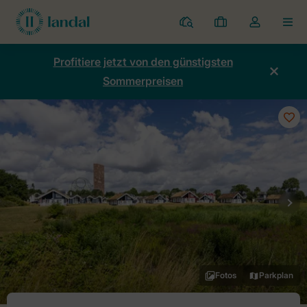
Ferienparks
Meine
Dropdown-
MEN
Buchungen
Menü
meines
Profitiere jetzt von den günstigsten
Kontos
Sommerpreisen
öffnen