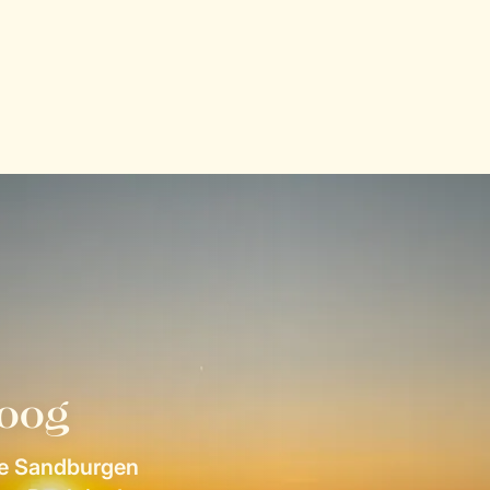
soog
ue Sandburgen