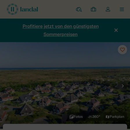
Ferienparks
Meine
Dropdown-
MEN
Buchungen
Menü
meines
Profitiere jetzt von den günstigsten
Kontos
Sommerpreisen
öffnen