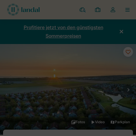
Ferienparks
Meine
Dropdown-
MEN
Buchungen
Menü
meines
Profitiere jetzt von den günstigsten
Kontos
Sommerpreisen
öffnen