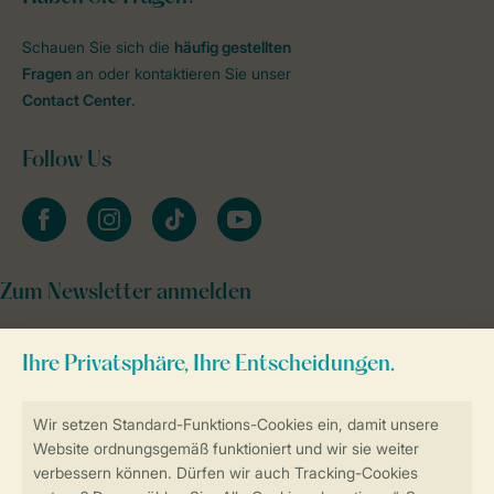
Schauen Sie sich die
häufig gestellten
Fragen
an oder kontaktieren Sie unser
Contact Center
.
Follow Us
facebook
instagram
tiktok
youtube
Zum Newsletter anmelden
Sicher und schnell zur Online-Buchung