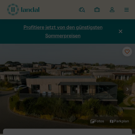
Ferienparks
Meine
Dropdown-
MEN
Buchungen
Menü
meines
Profitiere jetzt von den günstigsten
Kontos
Sommerpreisen
öffnen