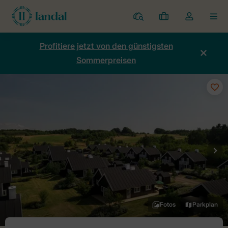
Ferienparks
Meine
Dropdown-
MEN
Buchungen
Menü
meines
Profitiere jetzt von den günstigsten
Kontos
Sommerpreisen
öffnen