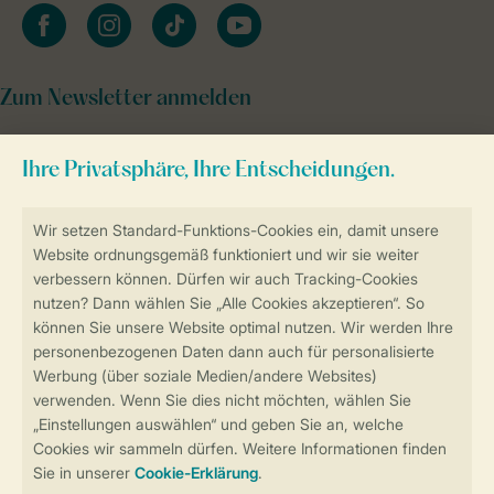
facebook
instagram
tiktok
youtube
Zum Newsletter anmelden
Sicher und schnell zur Online-Buchung
Sichere Datenübertragung
Sicheres Bezahlen
Sicherstellung Deiner Privatsphäre