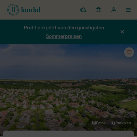
Ferienparks
Meine
Dropdown-
MEN
Buchungen
Menü
meines
Profitiere jetzt von den günstigsten
Kontos
Sommerpreisen
öffnen