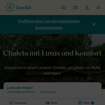
Ferienparks
Meine
Dropdown-
MEN
Buchungen
Menü
meines
Profitiere jetzt von den günstigsten
Kontos
Sommerpreisen
öffnen