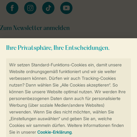
facebook
instagram
tiktok
youtube
Zum Newsletter anmelden
Sicher und schnell zur Online-Buchung
Sichere Datenübertragung
Sicheres Bezahlen
Sicherstellung Deiner Privatsphäre