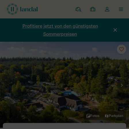
Ferienparks
Meine
Dropdown-
MEN
Buchungen
Menü
meines
Profitiere jetzt von den günstigsten
Kontos
Sommerpreisen
öffnen