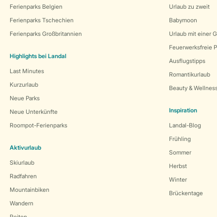
Ferienparks Belgien
Urlaub zu zweit
Ferienparks Tschechien
Babymoon
Ferienparks Großbritannien
Urlaub mit einer 
Feuerwerksfreie P
Highlights bei Landal
Ausflugstipps
Last Minutes
Romantikurlaub
Kurzurlaub
Beauty & Wellnes
Neue Parks
Inspiration
Neue Unterkünfte
Roompot-Ferienparks
Landal-Blog
Frühling
Aktivurlaub
Sommer
Skiurlaub
Herbst
Radfahren
Winter
Mountainbiken
Brückentage
Wandern
Reiten