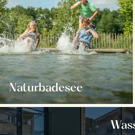
Naturbadesee
Wass