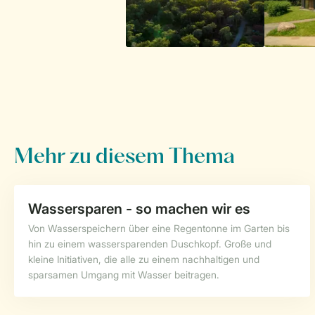
Mehr zu diesem Thema
Wassersparen - so machen wir es
Von Wasserspeichern über eine Regentonne im Garten bis
hin zu einem wassersparenden Duschkopf. Große und
kleine Initiativen, die alle zu einem nachhaltigen und
sparsamen Umgang mit Wasser beitragen.