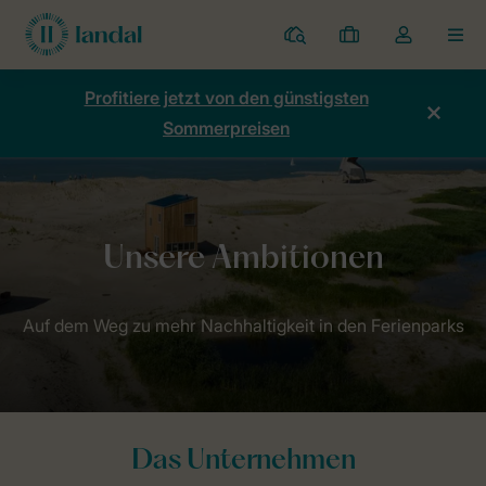
Ferienparks
Meine
Dropdown-
MEN
Buchungen
Menü
meines
Profitiere jetzt von den günstigsten
Kontos
Sommerpreisen
öffnen
Home
Nachhaltigkeit
Echte Liebe zur Natur
Unsere Ambition
Auf dem Weg zu mehr Nachhaltigkeit in den Ferienparks
Das Unternehmen