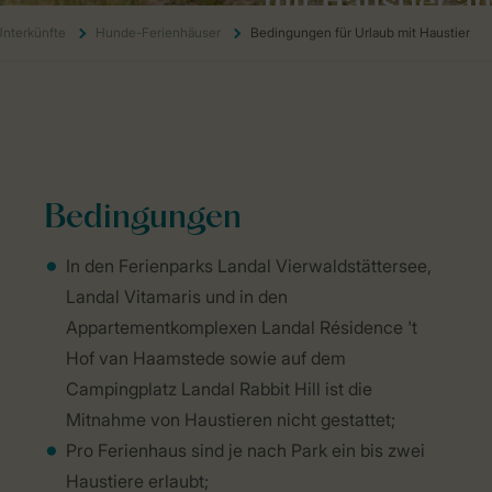
mit Haustier
an
nterkünfte
Hunde-Ferienhäuser
Bedingungen für Urlaub mit Haustier
Home
Unterkünfte
Hunde-Ferienhäuser
Bedingungen für Urla
Bedingungen
In den Ferienparks Landal Vierwaldstättersee,
Landal Vitamaris und in den
Appartementkomplexen Landal Résidence 't
Hof van Haamstede sowie auf dem
Campingplatz Landal Rabbit Hill ist die
Mitnahme von Haustieren nicht gestattet;
Pro Ferienhaus sind je nach Park ein bis zwei
Haustiere erlaubt;