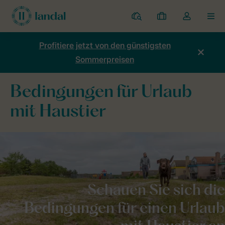
Ferienparks
Meine
Dropdown-
MEN
Buchungen
Menü
meines
Profitiere jetzt von den günstigsten
Kontos
Sommerpreisen
öffnen
Bedingungen für Urlaub
mit Haustier
Schauen Sie sich die
Bedingungen
für einen
Urlaub