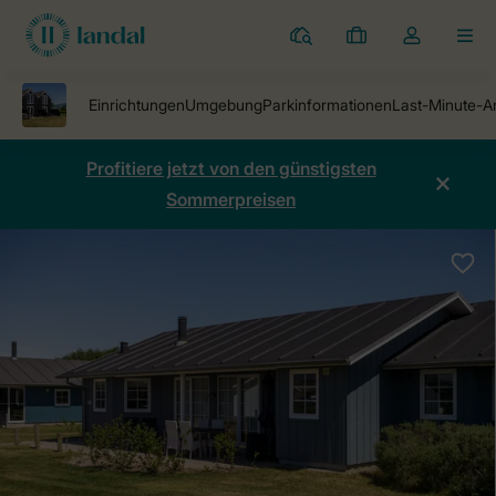
Ferienparks
Meine
Dropdown-
MEN
Buchungen
Menü
meines
Kontos
öffnen
Profitiere jetzt von den günstigsten
Sommerpreisen