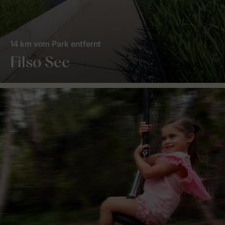
14 km vom Park entfernt
Filsø See