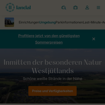
Ferienparks
Meine
Dropdown-
MEN
Buchungen
Menü
meines
Kontos
öffnen
Profitiere jetzt von den günstigsten
Sommerpreisen
Ferienparks
Ferienpark Seawest
Umgebung
Preise und Verfügbarkeiten