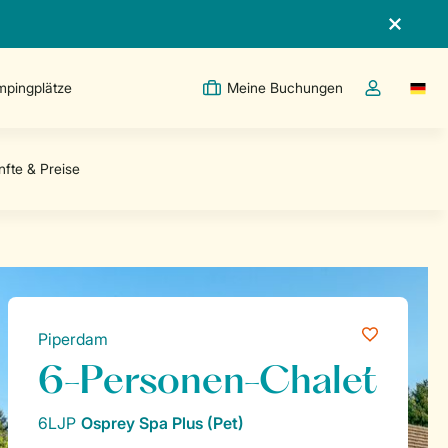
pingplätze
Meine Buchungen
Switc
Dropdown-Me
Piperdam
6-Personen-Chalet
6LJP
Osprey Spa Plus (Pet)