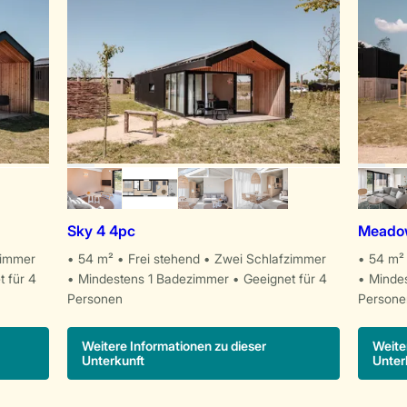
Sky 4 4pc
Meadow
zimmer
54 m²
Frei stehend
Zwei Schlafzimmer
54 m²
t für 4
Mindestens 1 Badezimmer
Geeignet für 4
Minde
Personen
Persone
Weitere Informationen zu dieser
Weite
Unterkunft
Unter