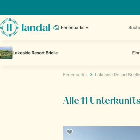
Ferienparks
Such
Ferienparks
Lakeside Resort Briell
Alle 11 Unterkunft