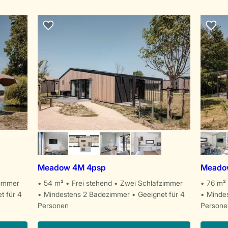
Meadow 4M 4psp
Meadow
zimmer
54 m²
Frei stehend
Zwei Schlafzimmer
76 m²
t für 4
Mindestens 2 Badezimmer
Geeignet für 4
Minde
Personen
Persone