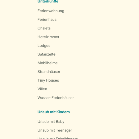
Unterkünfte
Ferienwohnung
Ferienhaus
Chalets
Hotelzimmer
Lodges
Safarizelte
Mobilheime
Strandhäuser
Tiny Houses
Villen
Wasser-Ferienhäuser
Urlaub mit Kindern
Urlaub mit Baby
Urlaub mit Teenager
Urlaub mit Enkelkindern