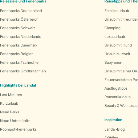
Reiseziele und Ferienparks
Reisetipps und Th
Ferienparks Deutschland
Familienurlaub
Ferienparks Österreich
Urlaub mit Freunde
Ferienparks Schweiz
Glamping
Ferienparks Niederlande
Luxusurlaub
Ferienparks Dänemark
Urlaub mit Hund
Ferienparks Belgien
Urlaub zu zweit
Ferienparks Tschechien
Babymoon
Ferienparks Großbritannien
Urlaub mit einer Gr
Feuerwerksfreie Pa
Highlights bei Landal
Ausflugstipps
Last Minutes
Romantikurlaub
Kurzurlaub
Beauty & Wellnessu
Neue Parks
Inspiration
Neue Unterkünfte
Roompot-Ferienparks
Landal-Blog
Frühling