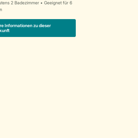
stens 2 Badezimmer
Geeignet für 6
n
re Informationen zu dieser
kunft