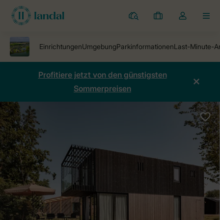
Ferienparks
Meine
Dropdown-
MEN
Buchungen
Menü
meines
Kontos
öffnen
Profitiere jetzt von den günstigsten
Sommerpreisen