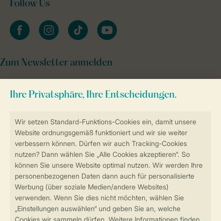
Follow Us
facebook
instagram
tiktok
youtube
Zum Newsletter anmelden
Sicher und schnell zur Online-Buchung
Sichere Datenübertragung
Sicheres Bezahlen
Sicherstellung Deiner Privatsphäre