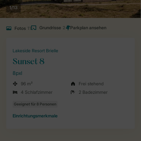
1/13
Grundrisse
2
Fotos
11
Lakeside Resort Brielle
Sunset 8
8pxl
96 m²
Frei stehend
4 Schlafzimmer
2 Badezimmer
Einrichtungsmerkmale