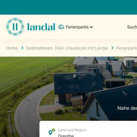
Ferienparks
Such
Home
Destinationen: Dein Urlaubsziel mit Landal
Ferienpark