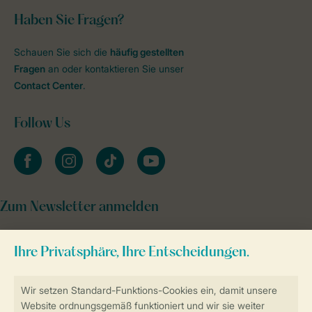
Haben Sie Fragen?
Schauen Sie sich die
häufig gestellten
Fragen
an oder kontaktieren Sie unser
Contact Center
.
Follow Us
facebook
instagram
tiktok
youtube
Zum Newsletter anmelden