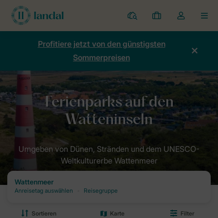
Ferienparks
Meine
Dropdown-
MEN
Buchungen
Menü
meines
Profitiere jetzt von den günstigsten
Kontos
Sommerpreisen
öffnen
Home
Destinationen: Dein Urlaubsziel mit Landal
Ferienparks Nie