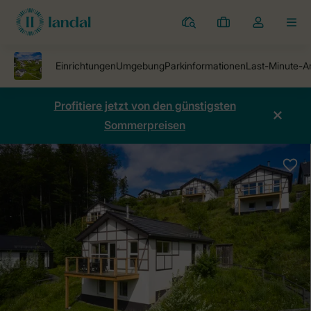
Ferienparks
Meine
Dropdown-
MEN
Buchungen
Menü
meines
Kontos
öffnen
Profitiere jetzt von den günstigsten
Sommerpreisen