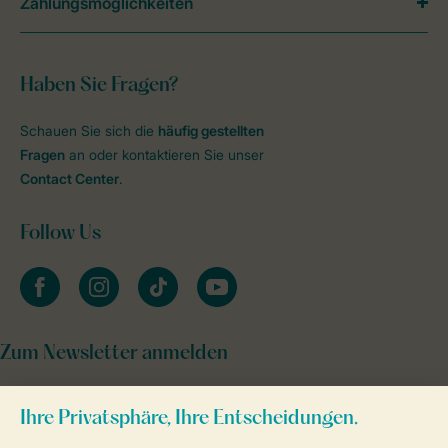
Zahlungsmöglichkeiten
Haben Sie Fragen?
Schauen Sie sich die
häufig gestellten
Fragen
an oder kontaktieren Sie unser
Contact Center
.
Follow Us
facebook
instagram
tiktok
youtube
Zum Newsletter anmelden