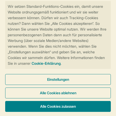
Sicher und schnell zur Online-Buchung
Sichere Datenübertragung
Sicheres Bezahlen
Sicherstellung Deiner Privatsphäre
Weitere Informationen und Einstellungen
Allgemeine Bedingungen
Impressum
Datenschutz
Cookies und Banner
Barrierefreiheit
© 2026 Landal GreenParks GmbH