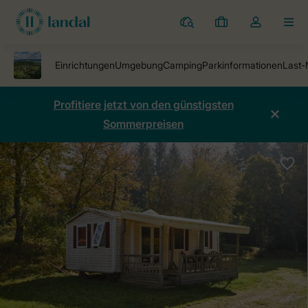
Ferienparks
Meine
Dropdown-
MEN
Buchungen
Menü
meines
Kontos
öffnen
Profitiere jetzt von den günstigsten
Sommerpreisen