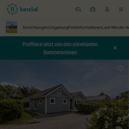
Ferienparks
Meine
Dropdown-
MEN
Buchungen
Menü
meines
Kontos
öffnen
Profitiere jetzt von den günstigsten
Sommerpreisen