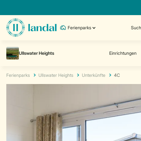
Ferienparks
Such
Ferienparks
Ullswater Heights
Unterkünfte
4C