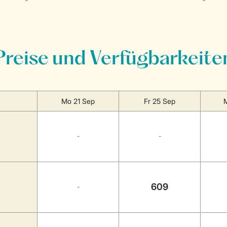
Preise und Verfügbarkeite
Mo 21 Sep
Fr 25 Sep
-
-
609
-