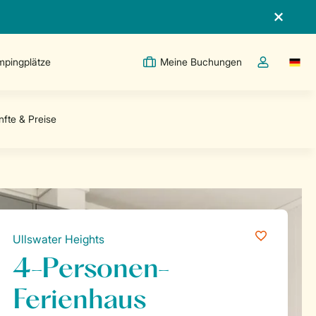
pingplätze
Meine Buchungen
Switc
Dropdown-Me
Ullswater Heights
4-Personen-
Ferienhaus