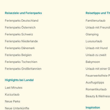
Reiseziele und Ferienparks
Reisetipps und 
Ferienparks Deutschland
Familienurlaub
Ferienparks Österreich
Urlaub mit Freun
Ferienparks Schweiz
Glamping
Ferienparks Niederlande
Luxusurlaub
Ferienparks Dänemark
Urlaub mit Hund
Ferienparks Belgien
Urlaub zu zweit
Ferienparks Tschechien
Babymoon
Ferienparks Großbritannien
Urlaub mit einer 
Feuerwerksfreie P
Highlights bei Landal
Ausflugstipps
Last Minutes
Romantikurlaub
Kurzurlaub
Beauty & Wellnes
Neue Parks
Inspiration
Neue Unterkünfte