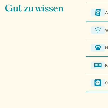
A
W
H
K
S