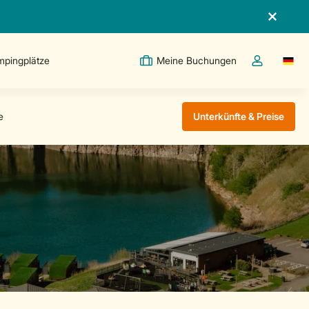
pingplätze
Meine Buchungen
Switc
Dropdown-Me
Unterkünfte & Preise