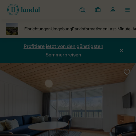
Ferienparks
Meine
Dropdown-
MEN
Buchungen
Menü
meines
Kontos
öffnen
Profitiere jetzt von den günstigsten
Sommerpreisen