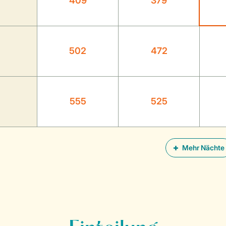
409
379
502
472
555
525
Mehr Nächte