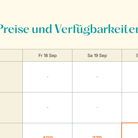
Preise und Verfügbarkeite
Fr 18 Sep
Sa 19 Sep
-
-
-
-