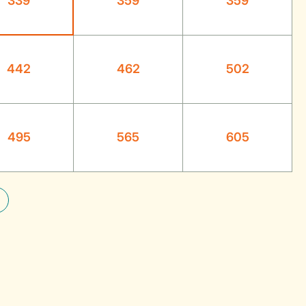
339
359
359
442
462
502
495
565
605