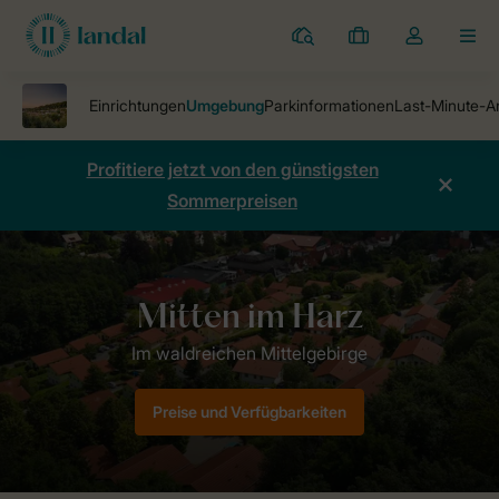
Ferienparks
Meine
Dropdown-
MEN
Buchungen
Menü
meines
Kontos
öffnen
Profitiere jetzt von den günstigsten
Sommerpreisen
Ferienparks
Ferienpark Salztal Paradies
Umgebung
Preise und Verfügbarkeiten