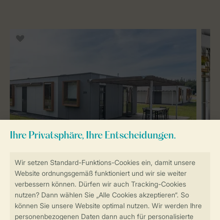
8-Personen-Unterkunft 8B
Circa 75 m²
Frei stehend
Vier Schlafzimmer
Zwei
Badezimmer
Klimaanlage