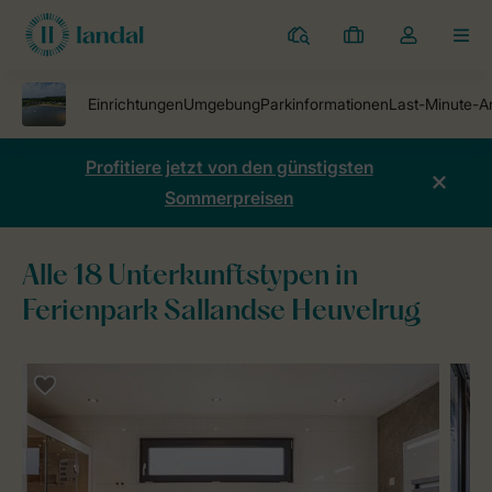
Ferienparks
Meine
Dropdown-
MEN
Buchungen
Menü
meines
Kontos
öffnen
Profitiere jetzt von den günstigsten
Sommerpreisen
Alle 18 Unterkunftstypen in
Ferienpark Sallandse Heuvelrug
Ferienparks
Ferienpark Sallandse Heuvelrug
Unterkünfte