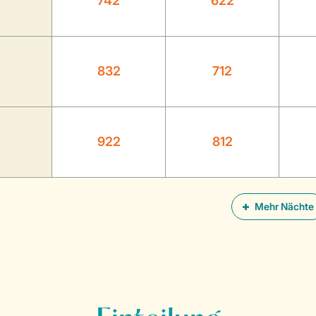
742
622
832
712
922
812
Mehr Nächte