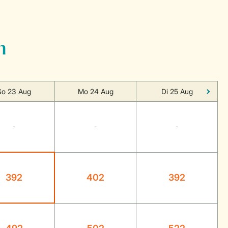
n
So 23 Aug
Mo 24 Aug
Di 25 Aug
-
-
-
392
402
392