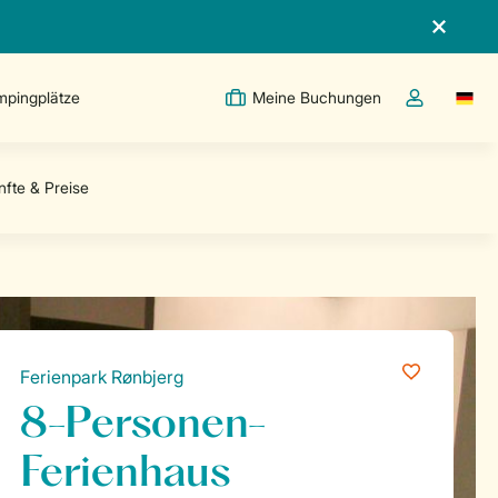
pingplätze
Meine Buchungen
Switc
Dropdown-Me
Ferienpark Rønbjerg
8-Personen-
Ferienhaus