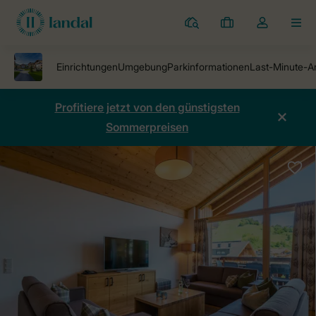
Ferienparks
Meine
Dropdown-
MEN
Buchungen
Menü
meines
Kontos
öffnen
Profitiere jetzt von den günstigsten
Sommerpreisen