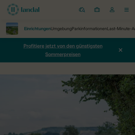
Ferienparks
Meine
Dropdown-
MEN
Buchungen
Menü
meines
Kontos
öffnen
Profitiere jetzt von den günstigsten
Sommerpreisen
Ferienparks
Ferienpark Reevallis
Einrichtungen