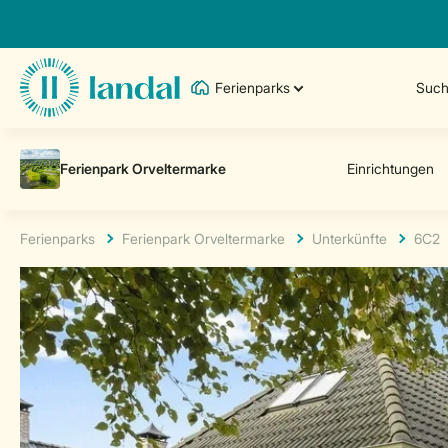
Ferienparks
Such
Ferienparks
Ferienpark Orveltermarke
Unterkünfte
6C2