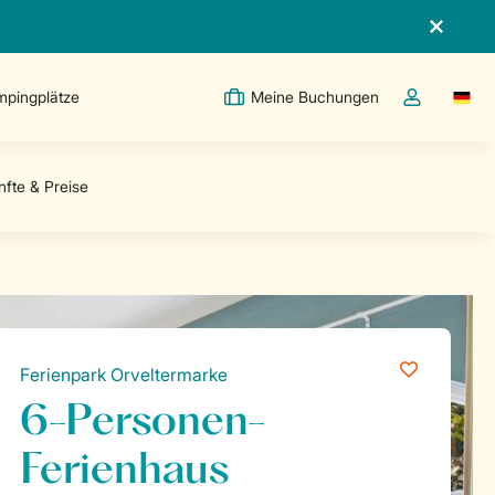
pingplätze
Meine Buchungen
Switc
Dropdown-Me
Ferienpark Orveltermarke
6-Personen-
Ferienhaus