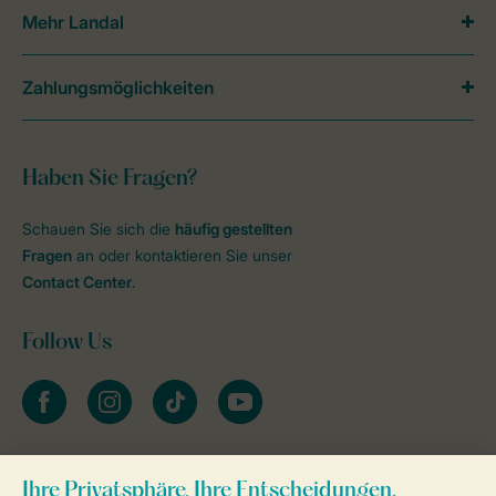
Mehr Landal
Zahlungsmöglichkeiten
Haben Sie Fragen?
Schauen Sie sich die
häufig gestellten
Fragen
an oder kontaktieren Sie unser
Contact Center
.
Follow Us
facebook
instagram
tiktok
youtube
Zum Newsletter anmelden