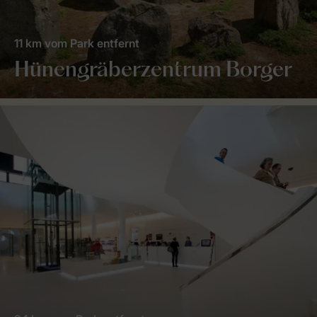
11 km vom Park entfernt
Hünengräberzentrum Borger