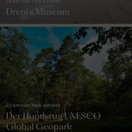
24 km vom Park entfernt
Drents Museum
23 km vom Park entfernt
Der Hondsrug UNESCO
Global Geopark