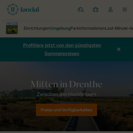
Ferienparks
Meine
Dropdown-
MEN
Buchungen
Menü
meines
Kontos
öffnen
Profitiere jetzt von den günstigsten
Sommerpreisen
Ferienparks
Ferienpark Orveltermarke
Umgebung
Preise und Verfügbarkeiten