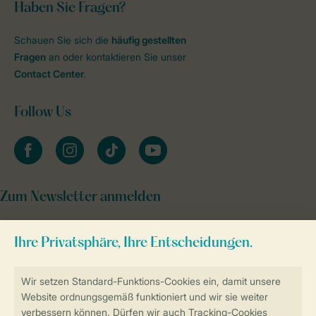
Haben Sie Fragen?
Schauen Sie sich die
häufig gestellten
Fragen
an oder kontaktieren Sie unser
Contact Center
.
Follow Us
facebook
instagram
tiktok
youtube
Zum Newsletter anmelden