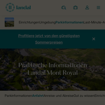
Ferienparks
Meine
Dropdown-
MEN
Buchungen
Menü
meines
Kontos
öffnen
Profitiere jetzt von den günstigsten
Sommerpreisen