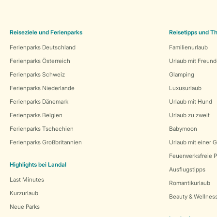
Reiseziele und Ferienparks
Reisetipps und 
Ferienparks Deutschland
Familienurlaub
Ferienparks Österreich
Urlaub mit Freun
Ferienparks Schweiz
Glamping
Ferienparks Niederlande
Luxusurlaub
Ferienparks Dänemark
Urlaub mit Hund
Ferienparks Belgien
Urlaub zu zweit
Ferienparks Tschechien
Babymoon
Ferienparks Großbritannien
Urlaub mit einer 
Feuerwerksfreie P
Highlights bei Landal
Ausflugstipps
Last Minutes
Romantikurlaub
Kurzurlaub
Beauty & Wellnes
Neue Parks