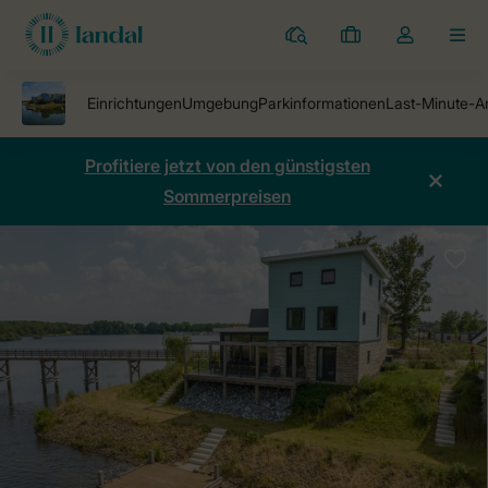
Ferienparks
Meine
Dropdown-
MEN
Buchungen
Menü
meines
Kontos
öffnen
Profitiere jetzt von den günstigsten
Sommerpreisen