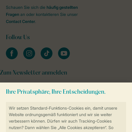
Schauen Sie sich die
häufig gestellten
Fragen
an oder kontaktieren Sie unser
Contact Center
.
Follow Us
facebook
instagram
tiktok
youtube
Zum Newsletter anmelden
Sicher und schnell zur Online-Buchung