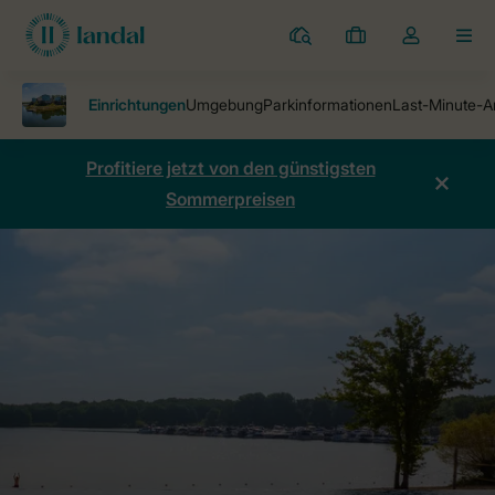
Ferienparks
Meine
Dropdown-
MEN
Buchungen
Menü
meines
Kontos
öffnen
Profitiere jetzt von den günstigsten
Sommerpreisen
Ferienparks
Marina Resort Well
Einrichtungen