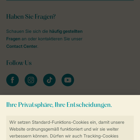
Haben Sie Fragen?
Schauen Sie sich die
häufig gestellten
Fragen
an oder kontaktieren Sie unser
Contact Center
.
Follow Us
facebook
instagram
tiktok
youtube
Zum Newsletter anmelden