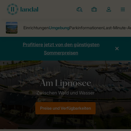
Ferienparks
Meine
Dropdown-
MEN
Buchungen
Menü
meines
Kontos
öffnen
Profitiere jetzt von den günstigsten
Sommerpreisen
Ferienparks
Ferienpark Marina Lipno
Umgebung
Preise und Verfügbarkeiten