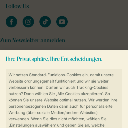
Follow Us
facebook
instagram
tiktok
youtube
Zum Newsletter anmelden
Sicher und schnell zur Online-Buchung
Sichere Datenübertragung
Sicheres Bezahlen