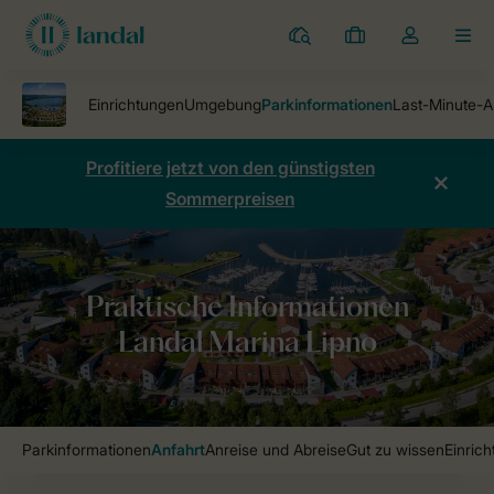
Ferienparks
Meine
Dropdown-
MEN
Buchungen
Menü
meines
Kontos
öffnen
Profitiere jetzt von den günstigsten
Sommerpreisen