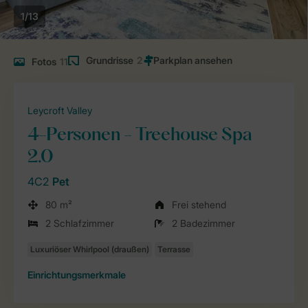
1/13
Grundrisse
2
Fotos
11
Leycroft Valley
4-Personen - Treehouse Spa
2.0
4C2
Pet
80 m²
Frei stehend
2 Schlafzimmer
2 Badezimmer
Einrichtungsmerkmale