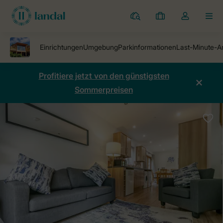
Ferienparks
Meine
Dropdown-
MEN
Buchungen
Menü
meines
Kontos
öffnen
Profitiere jetzt von den günstigsten
Sommerpreisen