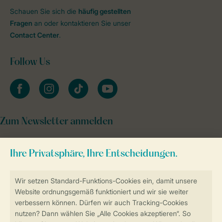
Schauen Sie sich die
häufig gestellten
Fragen
an oder kontaktieren Sie unser
Contact Center
.
Follow Us
facebook
instagram
tiktok
youtube
Zum Newsletter anmelden
Sicher und schnell zur Online-Buchung