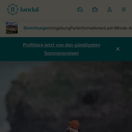
Ferienparks
Meine
Dropdown-
MEN
Buchungen
Menü
meines
Kontos
öffnen
Profitiere jetzt von den günstigsten
Sommerpreisen
Ferienparks
Leycroft Valley
Einrichtungen