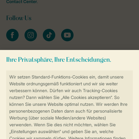
Contact Center
.
Follow Us
facebook
instagram
tiktok
youtube
Zum Newsletter anmelden
Sicher und schnell zur Online-Buchung
Sichere Datenübertragung
Sicheres Bezahlen