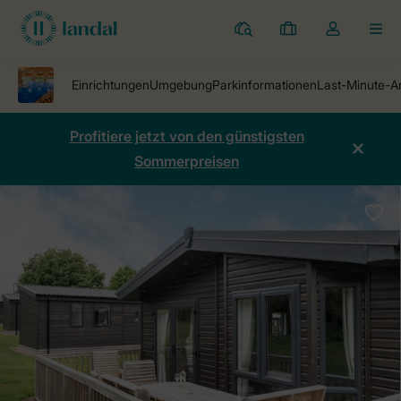
Ferienparks
Meine
Dropdown-
MEN
Buchungen
Menü
meines
Kontos
öffnen
Profitiere jetzt von den günstigsten
Sommerpreisen