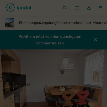
Ferienparks
Meine
Dropdown-
MEN
Buchungen
Menü
meines
Kontos
öffnen
Profitiere jetzt von den günstigsten
Sommerpreisen