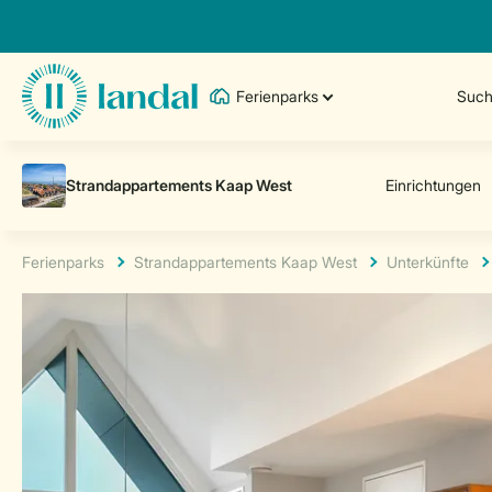
Ferienparks
Such
Ferienparks
Strandappartements Kaap West
Unterkünfte