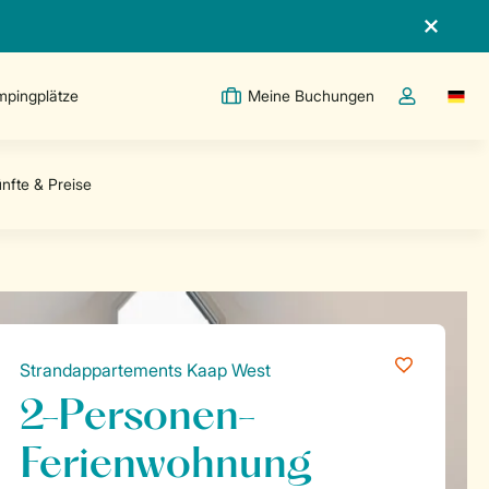
pingplätze
Meine Buchungen
Switc
Dropdown-Me
Strandappartements Kaap West
2-Personen-
Ferienwohnung