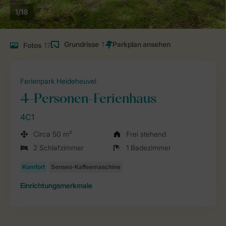
1/18
Grundrisse
1
Fotos
17
Ferienpark Heideheuvel
4-Personen-Ferienhaus
4C1
Circa 50 m²
Frei stehend
2 Schlafzimmer
1 Badezimmer
Einrichtungsmerkmale