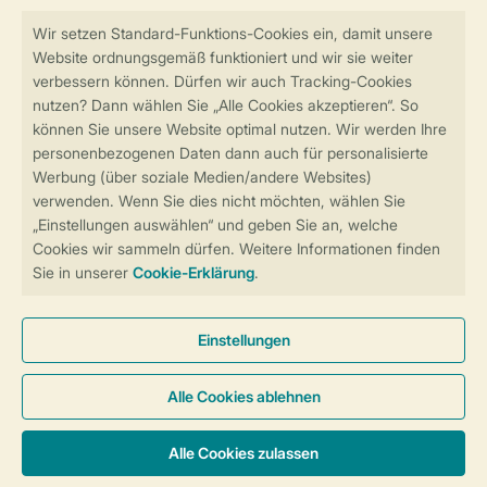
Sicher und schnell zur Online-Buchung
Sichere Datenübertragung
Sicheres Bezahlen
Sicherstellung Deiner Privatsphäre
Weitere Informationen und Einstellungen
Allgemeine Bedingungen
Impressum
Datenschutz
Cookies und Banner
Barrierefreiheit
© 2026 Landal GreenParks GmbH