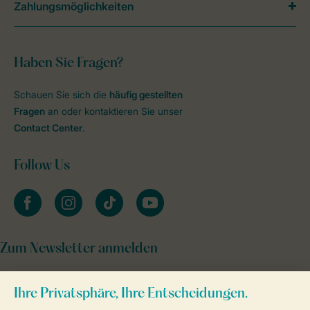
Zahlungsmöglichkeiten
Haben Sie Fragen?
Schauen Sie sich die
häufig gestellten
Fragen
an oder kontaktieren Sie unser
Contact Center
.
Follow Us
facebook
instagram
tiktok
youtube
Zum Newsletter anmelden