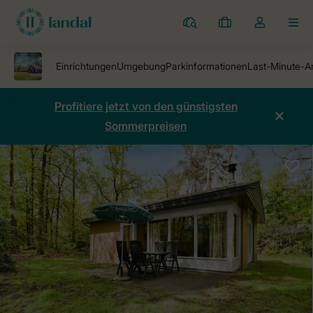
Ferienparks
Meine
Dropdown-
MEN
Buchungen
Menü
meines
Kontos
öffnen
Profitiere jetzt von den günstigsten
Sommerpreisen